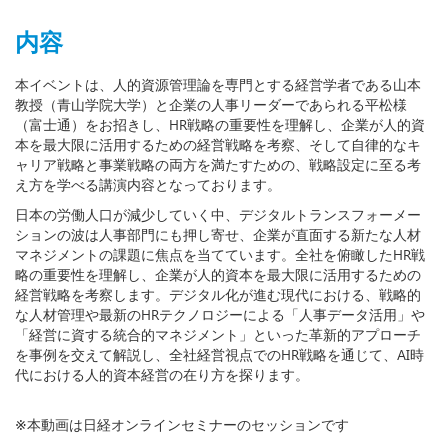
内容
本イベントは、人的資源管理論を専門とする経営学者である山本
教授（青山学院大学）と企業の人事リーダーであられる平松様
（富士通）をお招きし、HR戦略の重要性を理解し、企業が人的資
本を最大限に活用するための経営戦略を考察、そして自律的なキ
ャリア戦略と事業戦略の両方を満たすための、戦略設定に至る考
え方を学べる講演内容となっております。
日本の労働人口が減少していく中、デジタルトランスフォーメー
ションの波は人事部門にも押し寄せ、企業が直面する新たな人材
マネジメントの課題に焦点を当てています。全社を俯瞰したHR戦
略の重要性を理解し、企業が人的資本を最大限に活用するための
経営戦略を考察します。デジタル化が進む現代における、戦略的
な人材管理や最新のHRテクノロジーによる「人事データ活用」や
「経営に資する統合的マネジメント」といった革新的アプローチ
を事例を交えて解説し、全社経営視点でのHR戦略を通じて、AI時
代における人的資本経営の在り方を探ります。
※本動画は日経オンラインセミナーのセッションです