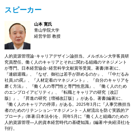
スピーカー
山本 寛氏
青山学院大学
経営学部 教授
人的資源管理論･キャリアデザイン論担当。メルボルン大学客員研
究員歴任。働く人のキャリアとそれに関わる組織のマネジメント
が専門。日本経営協会･経営科学文献賞等受賞。著書(単著)に、
『連鎖退職』、『なぜ、御社は若手が辞めるのか』、『｢中だるみ
社員｣の罠』、『人材定着のマネジメント』、『自分のキャリアを
磨く方法』、『働く人の専門性と専門性意識』、『働く人のため
のエンプロイアビリティ』、『転職とキャリアの研究［改訂
版］』、『昇進の研究［増補改訂版］』がある。著書(編著)に、
『働く人のキャリアの停滞』がある。2025年3月に『人事労務担当
者のためのリテンション･マネジメント－人材流出を防ぐ実践的ア
プローチ』(単著:日本法令)を、同年5月に『働く人と組織のための
人的資源管理―人的資本経営時代の基礎知識』(編著:中央経済社)を
刊行。