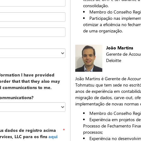
consolidação.
Membro do Conselho Regio
Participação nas implemen
otimizar a eficiência no fecha
de uma organização.
João Martins
Gerente de Accou
Deloitte
nformation I have provided
João Martins é Gerente de Accoun
rder that that they also may
Tohmatsu que tem sede no escritór
ed communications to me.
anos de experiência em contabilid
communications?
migração de dados, carve-out, ofer
implementação de novas normas c
Membro do Conselho Regio
Experiência em projetos de
Processo de Fechamento Fina
us dados de registro acima
*
processos;
vices, LLC para os fins
aqui
Experiência no desenvolvim