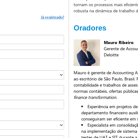
tornam os processos mais eficien
robusta na dinâmica de trabalho da
Já registrado?
Oradores
Mauro Ribeiro
Gerente de Accou
Deloitte
Mauro é gerente de Accounting Adv
ao escritório de São Paulo, Brasil
contabilidade e trabalhos de asse
normas contábeis, ofertas públicas
finance transformation
.
Experiência em projetos d
departamento financeiro auxil
conseguiram ser eficiente em 
Especialista em consolidaç
na implementação de sistema 
testes de UAT e SIT durante 