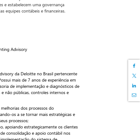
tes e estabelecem uma governança
s equipes contábeis e financeiras.
nting Advisory
isory da Deloitte no Brasil pertencente
. Possui mais de 7 anos de experiência em
ssoria de implementação e diagnósticos de
 e não públicas, controles internos e
e melhorias dos processos do
iando-os a se tornar mais estratégicas e
seus processos;
ão, apoiando estrategicamente os clientes
de consolidação e apoio contábil nos
a implementação do sistema de