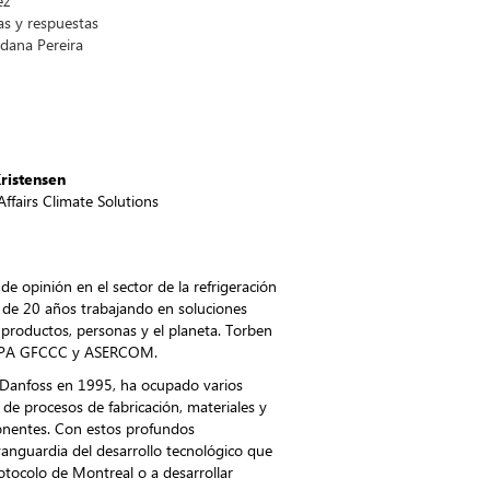
ez
ntas y respuestas
Aldana Pereira
ristensen
ffairs Climate Solutions
e opinión en el sector de la refrigeración
s de 20 años trabajando en soluciones
e productos, personas y el planeta. Torben
EHPA GFCCC y ASERCOM.
 Danfoss en 1995, ha ocupado varios
o de procesos de fabricación, materiales y
onentes. Con estos profundos
vanguardia del desarrollo tecnológico que
rotocolo de Montreal o a desarrollar