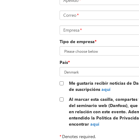
Apellido
*
Correo
*
Empresa
*
Tipo de empresa
*
País
*
Me gustaría recibir noticias de Da
de suscripcións
aquí
Al marcar esta casilla, compartes
del seminario web (Danfoss), que 
en relación con este evento. Ade
entendido la Política de Privaci
encontrar
aquí
*
Denotes required.