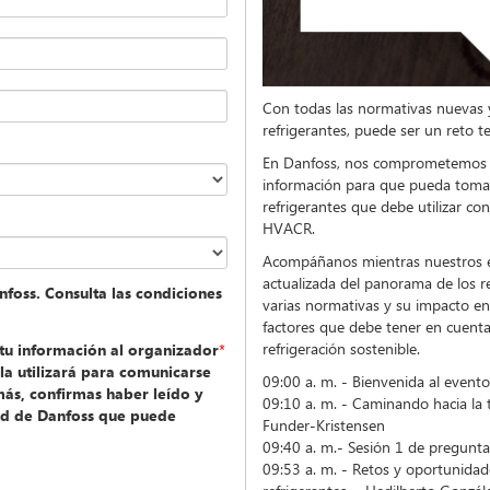
Con todas las normativas nuevas y
refrigerantes, puede ser un reto t
En Danfoss, nos comprometemos a
información para que pueda tomar
refrigerantes que debe utilizar co
HVACR.
Acompáñanos mientras nuestros ex
actualizada del panorama de los re
nfoss. Consulta las condiciones
varias normativas y su impacto en
factores que debe tener en cuenta
refrigeración sostenible.
 tu información al organizador
*
la utilizará para comunicarse
09:00 a. m. - Bienvenida al event
más, confirmas haber leído y
09:10 a. m. - Caminando hacia la t
dad de Danfoss que puede
Funder-Kristensen
09:40 a. m.- Sesión 1 de pregu
09:53 a. m. - Retos y oportunidade