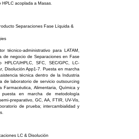
 de HPLC acoplada a Masas.
Producto Separaciones Fase Líquida &
gies
or técnico-administrativo para LATAM,
ea de negocio de Separaciones en Fase
endo HPLC/UHPLC, SFC, SEC/GPC, LC-
lar, Disolución App1-7. Puesta en marcha
istencia técnica dentro de la Industria
 de laboratorio de servicio outsourcing
ia Farmacéutica, Alimentaria, Química y
y puesta en marcha de metodología
 semi-preparativo, GC, AA, FTIR, UV-Vis,
aboratorio de prueba; intercambialidad y
s.
icaciones LC & Disolución