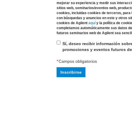
mejorar su experiencia y medir sus interacc
sitios web, seminarios/eventos web, productos
cookies, incluidas cookies de terceros, para
con búsquedas y anuncios en este y otros siti
cookies de Agilent
aquí
y la política de cook
completamos automáticamente sus datos de r
futuros seminarios web de Agilent sea sencill
Sí, deseo recibir información sobr
promociones y eventos futuros de
*
Campos obligatorios
Inscribirse