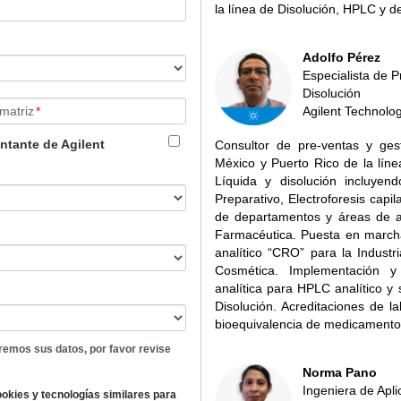
la línea de Disolución, HPLC y
Adolfo Pérez
Especialista de 
Disolución
 matriz
*
Agilent Technolo
ntante de Agilent
Consultor de pre-ventas y gest
México y Puerto Rico de la lín
Líquida y disolución incluy
Preparativo, Electroforesis capi
de departamentos y áreas de as
Farmacéutica. Puesta en marcha
analítico “CRO” para la Industr
Cosmética. Implementación 
analítica para HPLC analítico y
Disolución. Acreditaciones de l
bioequivalencia de medicamento
remos sus datos, por favor revise
Norma Pano
Ingeniera de Apl
ookies y tecnologías similares para