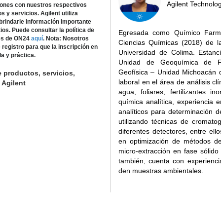
Agilent Technolo
iones con nuestros respectivos
 y servicios. Agilent utiliza
 brindarle información importante
os. Puede consultar la política de
Egresada como Químico Farma
ies de ON24
aquí
.
Nota: Nosotros
Ciencias Químicas (2018) de l
egistro para que la inscripción en
Universidad de Colima. Estanci
a y práctica.
Unidad de Geoquímica de Flu
Geofísica – Unidad Michoacán 
e productos, servicios,
laboral en el área de análisis clí
 Agilent
agua, foliares, fertilizantes 
química analítica, experiencia 
analíticos para determinación d
utilizando técnicas de cromato
diferentes detectores, entre el
en optimización de métodos d
micro-extracción en fase sólido 
también, cuenta con experienci
den muestras ambientales.