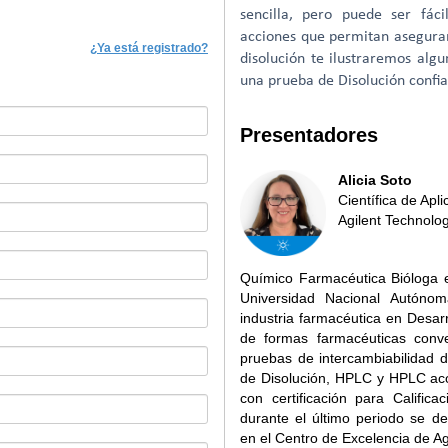
sencilla, pero puede ser fác
acciones que permitan asegurar
¿Ya está registrado?
disolución te ilustraremos alg
una prueba de Disolución confia
Presentadores
Alicia Soto
Científica de Ap
Agilent Technolo
Químico Farmacéutica Bióloga 
Universidad Nacional Autóno
industria farmacéutica en Desarr
de formas farmacéuticas conve
pruebas de intercambiabilidad d
de Disolución, HPLC y HPLC aco
con certificación para Calific
durante el último periodo se de
en el Centro de Excelencia de A