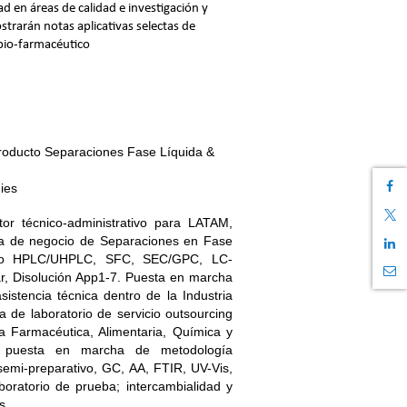
d en áreas de calidad e investigación y
rarán notas aplicativas selectas de
 bio-farmacéutico
Producto Separaciones Fase Líquida &
ies
or técnico-administrativo para LATAM,
ea de negocio de Separaciones en Fase
endo HPLC/UHPLC, SFC, SEC/GPC, LC-
lar, Disolución App1-7. Puesta en marcha
stencia técnica dentro de la Industria
de laboratorio de servicio outsourcing
ia Farmacéutica, Alimentaria, Química y
y puesta en marcha de metodología
 semi-preparativo, GC, AA, FTIR, UV-Vis,
aboratorio de prueba; intercambialidad y
s.