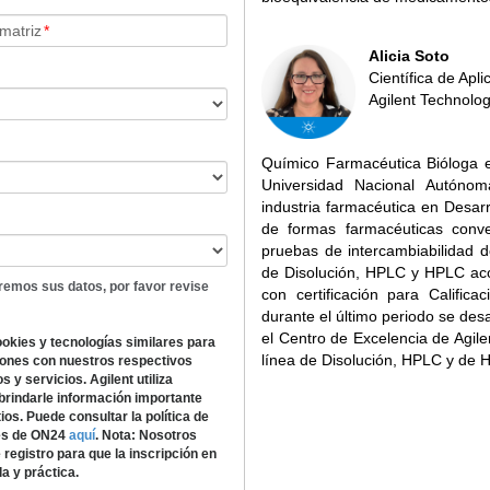
 matriz
*
Alicia Soto
Científica de Apl
Agilent Technolog
Químico Farmacéutica Bióloga 
Universidad Nacional Autóno
industria farmacéutica en Desarr
de formas farmacéuticas conve
pruebas de intercambiabilidad d
de Disolución, HPLC y HPLC aco
remos sus datos, por favor revise
con certificación para Calific
durante el último periodo se desa
el Centro de Excelencia de Agil
ookies y tecnologías similares para
línea de Disolución, HPLC y de
iones con nuestros respectivos
 y servicios. Agilent utiliza
 brindarle información importante
os. Puede consultar la política de
ies de ON24
aquí
.
Nota: Nosotros
egistro para que la inscripción en
a y práctica.