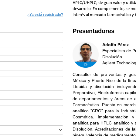
HPLC/UHPLC; de gran valor y utilida
desarrollo En complemento, se most
¿Ya está registrado?
interés al mercado farmacéutico y
Presentadores
Adolfo Pérez
Especialista de 
Disolución
Agilent Technolog
Consultor de pre-ventas y gest
México y Puerto Rico de la lín
Líquida y disolución incluy
Preparativo, Electroforesis capi
de departamentos y áreas de asi
Farmacéutica. Puesta en marcha 
analítico “CRO” para la Industr
Cosmética. Implementación 
analítica para HPLC analítico y
Disolución. Acreditaciones de l
bioequivalencia de medicamento