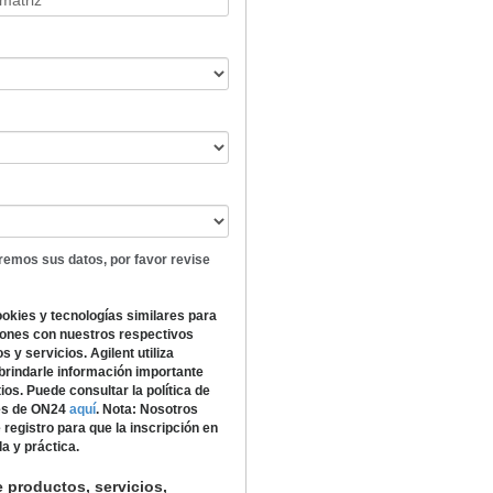
 matriz
*
remos sus datos, por favor revise
ookies y tecnologías similares para
iones con nuestros respectivos
 y servicios. Agilent utiliza
 brindarle información importante
os. Puede consultar la política de
ies de ON24
aquí
.
Nota: Nosotros
egistro para que la inscripción en
a y práctica.
e productos, servicios,