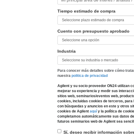
Mi principal área de interés / análisis /
Tiempo estimado de compra
Cuento con presupuesto aprobado
Industria
Para conocer más detalles sobre cómo trata
nuestra
politica de privacidad
Agilent y su socio proveedor ON24 utilizan c
mejorar su experiencia y medir sus interacc
sitios web, seminarios/eventos web, productos
cookies, incluidas cookies de terceros, para
con búsquedas y anuncios en este y otros siti
cookies de Agilent
aquí
y la política de cook
completamos automáticamente sus datos de r
futuros seminarios web de Agilent sea sencill
Sí, deseo recibir información sobr