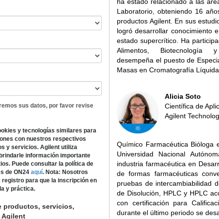
ha estado relacionado a las áre
Laboratorio, obteniendo 16 año
productos Agilent. En sus estud
logró desarrollar conocimiento en
estado supercrítico. Ha partici
Alimentos, Biotecnología y 
desempeña el puesto de Especia
Masas en Cromatografía Líquida 
Alicia Soto
remos sus datos, por favor revise
Científica de Apl
Agilent Technolog
ookies y tecnologías similares para
iones con nuestros respectivos
Químico Farmacéutica Bióloga 
 y servicios. Agilent utiliza
Universidad Nacional Autóno
 brindarle información importante
industria farmacéutica en Desarr
os. Puede consultar la política de
ies de ON24
aquí
.
Nota: Nosotros
de formas farmacéuticas conve
egistro para que la inscripción en
pruebas de intercambiabilidad d
a y práctica.
de Disolución, HPLC y HPLC aco
con certificación para Calific
e productos, servicios,
durante el último periodo se desa
 Agilent