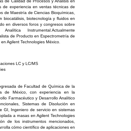
as de Calidad de Procesos y Análisis en
s de experiencia en ventas técnicas de
ios de Maestría de Ciencias Bioquímicas,
 biocatálisis, biotecnología y fluidos en
pado en diversos foros y congresos sobre
Analítica Instrumental.Actualmente
lista de Producto en Espectrometría de
en Agilent Technologies México.
icaciones LC y LC/MS
ies
egresada de Facultad de Química de la
ma de México, con experiencia en la
ollo Farmacéutico y Desarrollo Analítico
ncionales, Sistemas de Disolución en
e GI, Ingeniero de servicio en sistemas
plada a masas en Agilent Technologies
ación de los instrumentos mencionados,
rrolla cómo científico de aplicaciones en