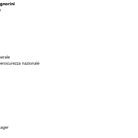
ignorini
e
nerale
ersicurezza nazionale
ager