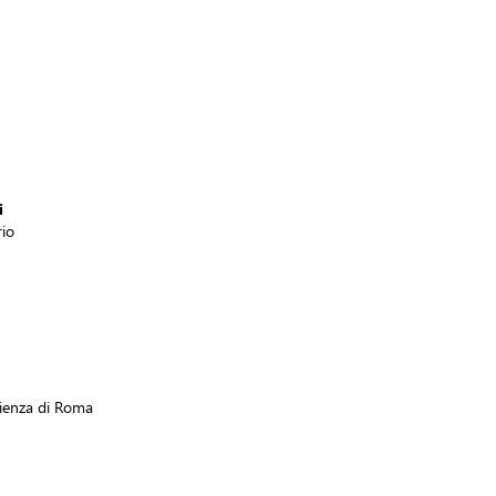
i
rio
pienza di Roma