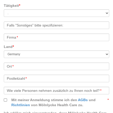
Tätigkeit
*
Falls "Sonstiges" bitte spezifizieren:
Firma
*
Land
*
Ort
*
Postleitzahl
*
Wie viele Personen nehmen zusätzlich zu Ihnen noch teil?
*
Mit meiner Anmeldung stimme ich den
AGBs
und
*
Richtlinien
von Mölnlycke Health Care zu.
Ich erkläre mich einverstanden, dass Mölnlycke Health Care