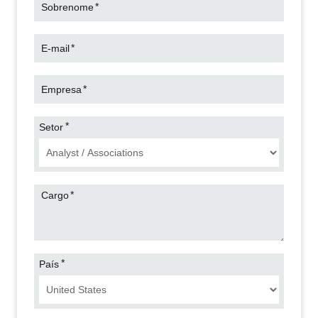
*
Sobrenome
mais informações, leia nosso
aviso de
privacidad
.
*
E-mail
*
Empresa
*
Setor
*
Cargo
*
País