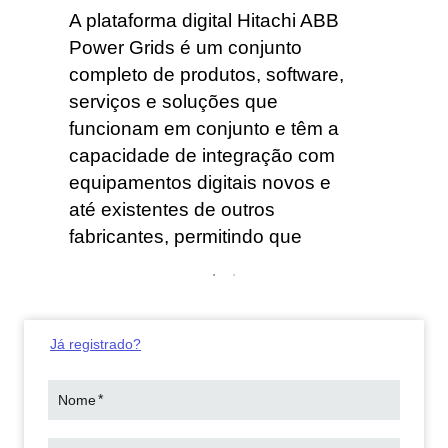
A plataforma digital Hitachi ABB
Power Grids é um conjunto
a
completo de produtos, software,
serviços e soluções que
s, Hitachi
Marketing
funcionam em conjunto e têm a
capacidade de integração com
equipamentos digitais novos e
até existentes de outros
fabricantes, permitindo que
segmentos como a indústria
criem confiabilidade. e eficiência
em suas linhas de produção.
Já registrado?
Ao se registrar neste webinar, você receberá
*
Nome
e-mails relacionados a ele, incluindo seus
detalhes de login e lembretes. Hitachi ABB
Power Grids valoriza sua privacidade. Para