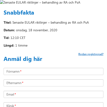
Snabbfakta
Titel:
Senaste EULAR riktlinjer – behandling av RA och PsA
Datum:
onsdag, 18 november, 2020
Tid:
12:10 CET
Längd:
1 timme
Redan registrerad?
Anmäl dig här
Förnamn
*
Efternamn
*
Email
*
Klinik
*