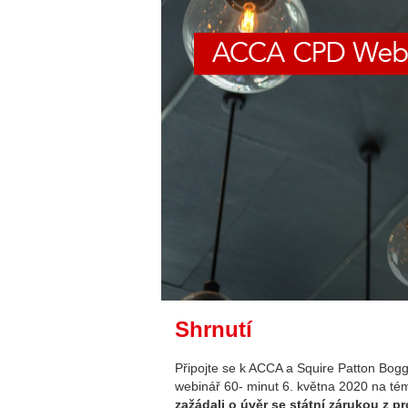
Shrnutí
Připojte se k ACCA a Squire Patton Bogg
webinář 60- minut 6. května 2020 na t
zažádali o úvěr se státní zárukou z p