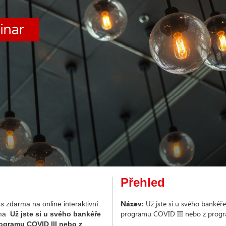
Přehled
Název:
Už jste si u svého bankéře
s zdarma na online interaktivní
programu COVID III nebo z pro
éma
Už jste si u svého bankéře
rogramu COVID III nebo z