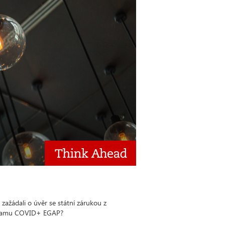
 zažádali o úvěr se státní zárukou z
gramu COVID+ EGAP?