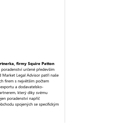
rtnerka, firmy Squire Patton
 na poradenství určené především
 Market Legal Advisor patří naše
ch firem s největším počtem
i exportu a dodavatelsko-
artnerem, který díky svému
jen poradenství napříč
 obchodu spojených se specifickým