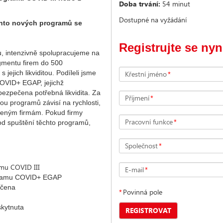
Doba trvání:
54 minut
Dostupné na vyžádání
hto nových programů se
Registrujte se nyn
u, intenzivně spolupracujeme na
egmentu firem do 500
ejich likviditou. Podíleli jsme
Křestní jméno
*
COVID+ EGAP, jejichž
ezpečena potřebná likvidita. Za
Příjmení
*
bou programů závisí na rychlosti,
iženým firmám. Pokud firmy
Pracovní funkce
*
 od spuštění těchto programů,
Společnost
*
amu COVID III
E-mail
*
ogramu COVID+ EGAP
učena
*
Povinná pole
skytnuta
REGISTROVAT