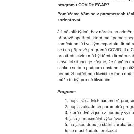
programu COVID+ EGAP?
Pomůžeme Vám se v parametrech těc
zorientovat.
Již několik týdnů, bez nároku na odměn
přípravě opatření, která mají pomoci s
zaměstnanců i velkým exportním firmám s j
se i na přípravě programů COVID III a 
prostřednictvím má být těmto firmám zab
stávající situace je zřejmé, že úspěch o
s jakou se tato podpora dostane k post
neobdrží potřebnou likviditu v řádu dnů
může to být pro ně likvidační.
Program:
popis základních parametrů progr
popis základních parametrů pr
která odvětví jsou z podpory vylo
jaká je maximální výše úvěru
na jakou dobu je státní záruka po
co musí žadatel prokázat