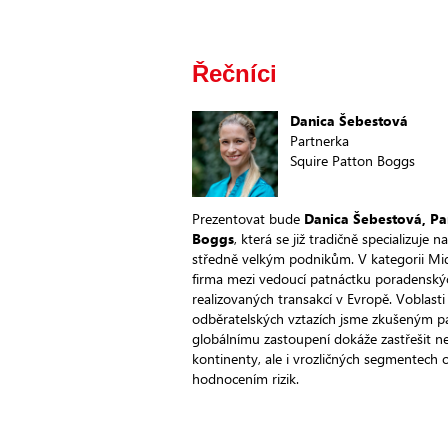
Řečníci
Danica Šebestová
Partnerka
Squire Patton Boggs
Prezentovat bude
Danica Šebestová, Pa
Boggs
, která se již tradičně specializuje
středně velkým podnikům. V kategorii Mid
firma mezi vedoucí patnáctku poradenský
realizovaných transakcí v Evropě. Voblast
odběratelských vztazích jsme zkušeným p
globálnímu zastoupení dokáže zastřešit ne
kontinenty, ale i vrozličných segmentech
hodnocením rizik.