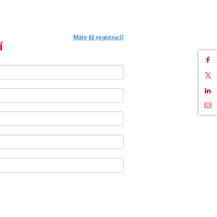
Máte již registraci?
í