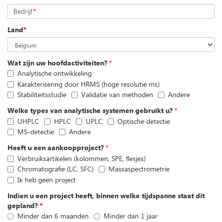
Bedrijf
*
Land
*
Wat zijn uw hoofdactiviteiten?
*
Analytische ontwikkeling
Karakterisering door HRMS (hoge resolutie ms)
Stabiliteitsstudie
Validatie van methoden
Andere
Welke types van analytische systemen gebruikt u?
*
UHPLC
HPLC
UPLC
Optische detectie
MS-detectie
Andere
Heeft u een aankoopproject?
*
Verbruiksartikelen (kolommen, SPE, flesjes)
Chromatografie (LC, SFC)
Massaspectrometrie
Ik heb geen project
Indien u een project heeft, binnen welke tijdspanne staat dit
gepland?
*
Minder dan 6 maanden
Minder dan 1 jaar